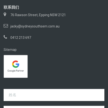
联系我们
76 Rawson Street, Epping NSW 2121
jacky@sydneysouthsem.com.au
0412 213 697
Sitemap