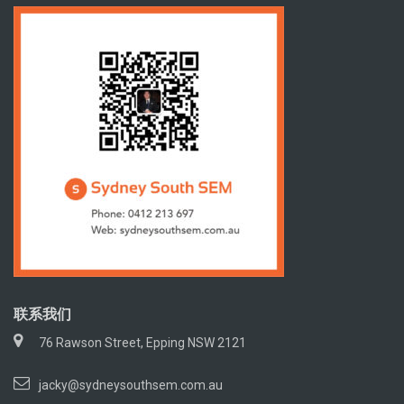
联系我们
76 Rawson Street, Epping NSW 2121
jacky@sydneysouthsem.com.au