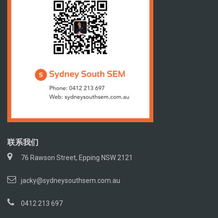
联系我们
76 Rawson Street, Epping NSW 2121
jacky@sydneysouthsem.com.au
0412 213 697