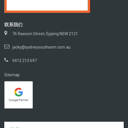
联系我们
76 Rawson Street, Epping NSW 2121
jacky@sydneysouthsem.com.au
0412 213 697
Sitemap